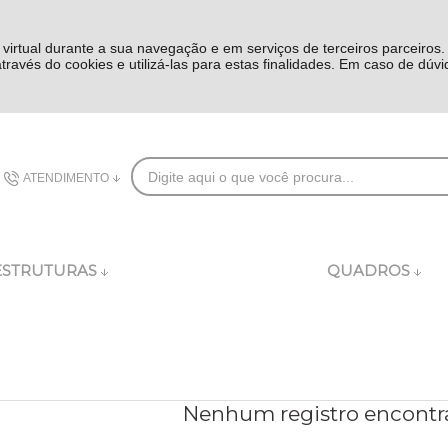
 virtual durante a sua navegação e em serviços de terceiros parceiros
 através do cookies e utilizá-las para estas finalidades. Em caso de dúv
ATENDIMENTO
(48) 3626-8282
ESTRUTURAS
QUADROS
comercial@dublincomplementos.com.br
Nenhum registro encontr