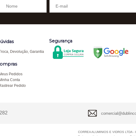
Segurança
úvidas
Troca, Devolução, Garantia
ompras
Meus Pedidos
Minha Conta
Rastrear Pedido
8282
comercial@dublinc
CORREA ALUMINIOS E VIDROS LTDA - C