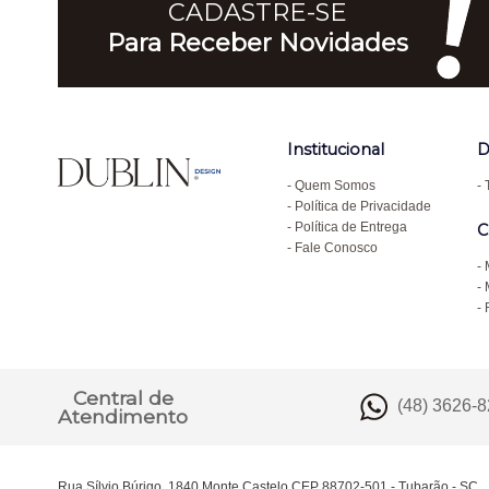
CADASTRE-SE
Para Receber Novidades
Institucional
D
Quem Somos
Política de Privacidade
Política de Entrega
C
Fale Conosco
Central de
(48) 3626-
Atendimento
Rua Sílvio Búrigo, 1840 Monte Castelo CEP 88702-501 - Tubarão - SC