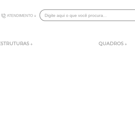
ATENDIMENTO
(48) 3626-8282
ESTRUTURAS
QUADROS
comercial@dublincomplementos.com.br