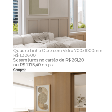
Quadro Linho Ocre com Vidro 700x1000mm
R$ 1.306,00
5x
sem juros no cartão de
R$ 261,20
ou
R$ 1.175,40
no pix
Comprar