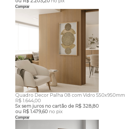
ou
R$ 2.203,20
no pix
Comprar
Quadro Decor Palha 08 com Vidro 550x950mm
R$ 1.644,00
5x
sem juros no cartão de
R$ 328,80
ou
R$ 1.479,60
no pix
Comprar