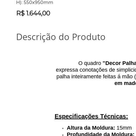
H):
550x950mm
R$ 1.644,00
Descrição do Produto
O quadro
"
Decor Palh
expressa
conotações de simplici
palha inteiramente feitas á mão
em mad
Especificações Técnicas:
Altura da Moldura:
15mm
Profundidade da Moldura: