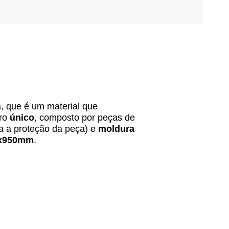
a, que é um material que
ro
único
, composto por peças de
 a proteção da peça) e
moldura
x950mm
.