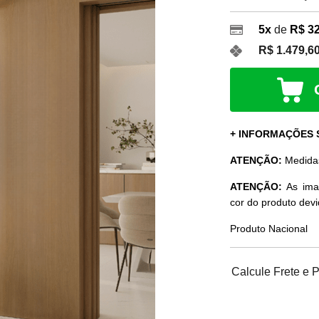
5x
de
R$ 3
R$ 1.479,6
+ INFORMAÇÕES
ATENÇÃO:
Medid
ATENÇÃO:
As ima
cor do produto dev
Produto Nacional
Calcule Frete e 