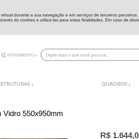
 virtual durante a sua navegação e em serviços de terceiros parceiros
 através do cookies e utilizá-las para estas finalidades. Em caso de dúv
ATENDIMENTO
(48) 3626-8282
ESTRUTURAS
QUADROS
comercial@dublincomplementos.com.br
m Vidro 550x950mm
R$ 1.644,