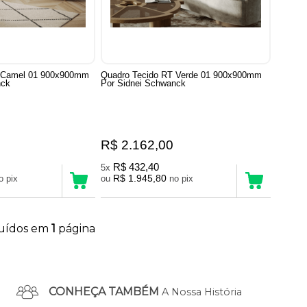
T Camel 01 900x900mm
Quadro Tecido RT Verde 01 900x900mm
nck
Por Sidnei Schwanck
R$ 2.162,00
R$ 432,40
5x
R$ 1.945,80
no pix
ou
no pix
buídos em
1
página
CONHEÇA TAMBÉM
A Nossa História