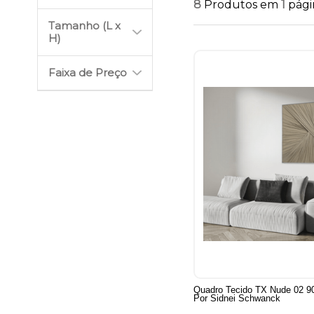
8
Produtos em
1
pági
Tamanho (L x
H)
Faixa de Preço
Quadro Tecido TX Nude 02 
Por Sidnei Schwanck