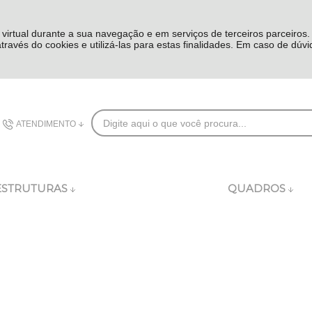
 virtual durante a sua navegação e em serviços de terceiros parceiros
 através do cookies e utilizá-las para estas finalidades. Em caso de dúv
ATENDIMENTO
(48) 3626-8282
ESTRUTURAS
QUADROS
comercial@dublincomplementos.com.br