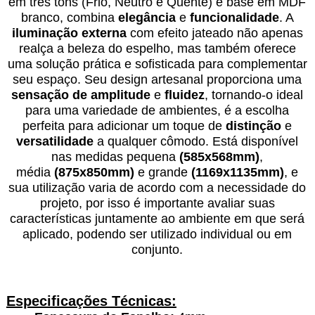
em três tons (Frio, Neutro e Quente) e base em MDF
branco, combina
elegância
e
funcionalidade
. A
iluminação externa
com efeito jateado não apenas
realça a beleza do espelho, mas também oferece
uma solução prática e sofisticada para complementar
seu espaço. Seu design artesanal proporciona uma
sensação de amplitude
e
fluidez
, tornando-o ideal
para uma variedade de ambientes, é a escolha
perfeita para adicionar um toque de
distinção
e
versatilidade
a qualquer cômodo. Está disponível
nas medidas pequena
(585x568mm)
,
média
(875x850mm)
e grande
(1169x1135mm)
, e
sua utilização varia de acordo com a necessidade do
projeto, por isso é importante avaliar suas
características juntamente ao ambiente em que será
aplicado, podendo ser utilizado individual ou em
conjunto.
Especificações Técnicas: