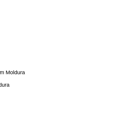
om Moldura
dura