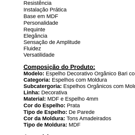
Resistência
Instalação Prática
Base em MDF
Personalidade
Requinte
Elegância
Sensação de Amplitude
Fluidez
Versatilidade
Composição do Produto:
Modelo:
Espelho Decorativo Orgânico Bari c
Categoria:
Espelhos com Moldura
Subcatergoria:
Espelhos Orgânicos com Mol
Linha:
Decorativa
Material:
MDF e Espelho 4mm
Cor do Espelho:
Prata
Tipo de Espelho:
De Parede
Cor da Moldura:
Tons Amadeirados
Tipo de Moldura:
MDF