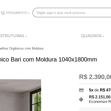
ATENDIMENTO
(48) 3626-8282
ESTRUTURAS
QUADROS
comercial@dublincomplementos.com.br
elhos Orgânicos com Moldura
ânico Bari com Moldura 1040x1800mm
R$ 2.390,0
5x
de
R$ 47
R$ 2.151,0
Economize R