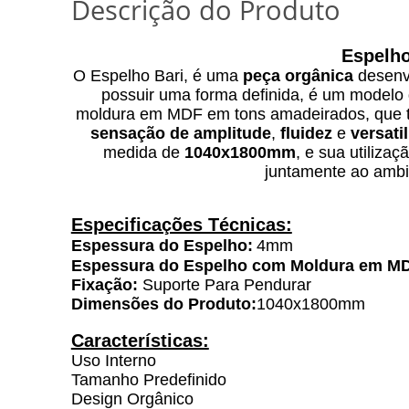
Descrição do Produto
Espelh
O Espelho Bari, é uma
peça orgânica
desenvo
possuir uma forma definida, é um modelo
moldura em MDF em tons amadeirados, que
sensação de amplitude
,
fluidez
e
versati
medida de
1040x1800mm
, e sua utiliza
juntamente ao ambie
Especificações Técnicas:
Espessura do Espelho:
4mm
Espessura do Espelho com Moldura em M
Fixação:
Suporte Para Pendurar
Dimensões do Produto:
1040x1800mm
Características:
Uso Interno
Tamanho Predefinido
Design Orgânico