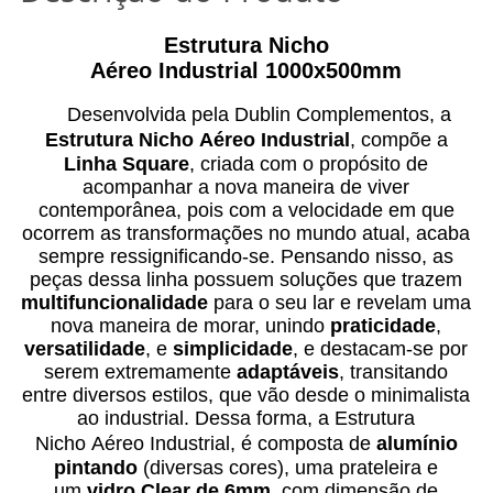
Estrutura Nicho
Aéreo Industrial 1000x500mm
Desenvolvida pela Dublin Complementos, a
Estrutura Nicho
Aéreo Industrial
,
compõe a
Linha Square
, criada com o propósito de
acompanhar a nova maneira de viver
contemporânea, pois com a velocidade em que
ocorrem as transformações no mundo atual, acaba
sempre ressignificando-se. Pensando nisso, as
peças dessa linha possuem soluções que trazem
multifuncionalidade
para o seu lar e revelam uma
nova maneira de morar, unindo
praticidade
,
versatilidade
, e
simplicidade
, e destacam-se por
serem extremamente
adaptáveis
, transitando
entre diversos estilos, que vão desde o minimalista
ao industrial. Dessa forma, a Estrutura
Nicho
Aéreo Industrial
, é composta de
alumínio
pintando
(diversas cores), uma prateleira e
um
vidro Clear de 6mm
, com dimensão de