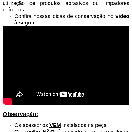
utilização de produtos abrasivos ou limpadores
químicos.
Confira nossas dicas de conservação no
vídeo
à seguir
:
Observação:
Os acessórios
VEM
instalados na peça
O espelho
NÃO
é enviado com os parafusos