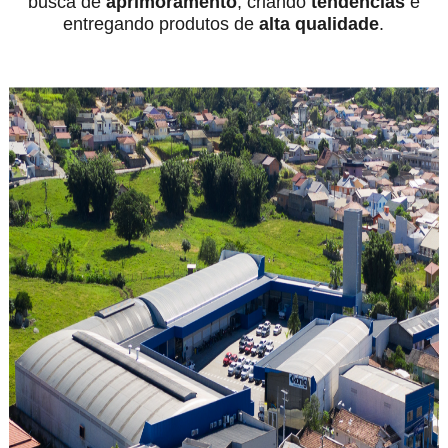
busca de
aprimoramento
, criando
tendências
e
entregando produtos de
alta qualidade
.