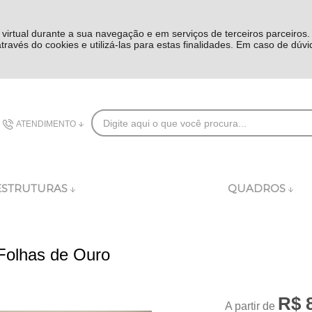
 virtual durante a sua navegação e em serviços de terceiros parceiros
 através do cookies e utilizá-las para estas finalidades. Em caso de dúv
ATENDIMENTO
(48) 3626-8282
ESTRUTURAS
QUADROS
comercial@dublincomplementos.com.br
Folhas de Ouro
R$ 
A partir de