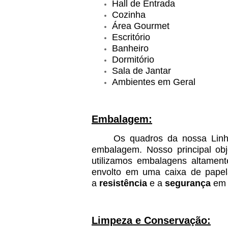
Hall de Entrada
Cozinha
Área Gourmet
Escritório
Banheiro
Dormitório
Sala de Jantar
Ambientes em Geral
Embalagem:
Os quadros da nossa Linha D
embalagem. Nosso principal ob
utilizamos embalagens altamen
envolto em uma caixa de papelã
a
resistência
e a
segurança
em t
Limpeza e Conservação: