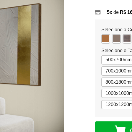
5x
de
R$ 1
Selecione a C
Selecione o T
500x700mm
700x1000m
800x1800m
1000x1000
1200x1200