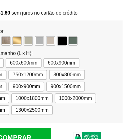
61,60
sem juros no cartão de crédito
or:
amanho (L x H):
600x600mm
600x900mm
m
750x1200mm
800x800mm
m
900x900mm
900x1500mm
mm
1000x1800mm
1000x2000mm
mm
1300x2500mm
COMPRAR