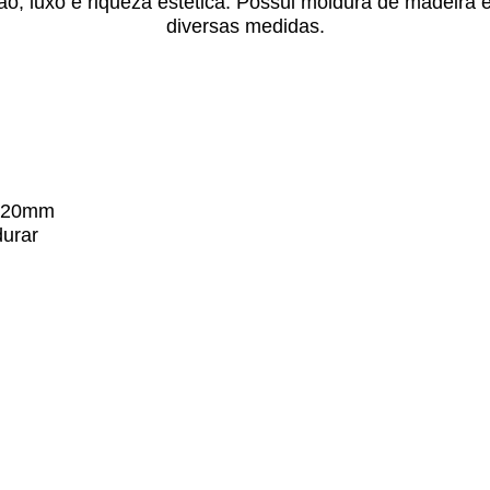
ão, luxo e riqueza estética. Possui moldura de madeira
diversas medidas.
20mm
urar