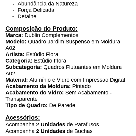
Abundância da Natureza
Força Delicada
Detalhe
Composição do Produto:
Marca:
Dublin Complementos
Modelo:
Quadro Jardim Suspenso em Moldura
A02
Artista:
Estúdio Flora
Categoria:
Estúdio Flora
Subcategoria:
Quadros Flutuantes em Moldura
A02
Material:
Alumínio e Vidro com Impressão Digital
Acabamento da Moldura:
Pintado
Acabamento do Vidro:
Sem Acabamento -
Transparente
Tipo de Quadro:
De Parede
Acessórios:
Acompanha
2 Unidades
de Parafusos
Acompanha
2 Unidades
de Buchas