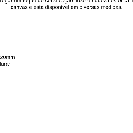
egar um toque de sofisticação, luxo e riqueza estética
canvas e está disponível em diversas medidas.
20mm
urar