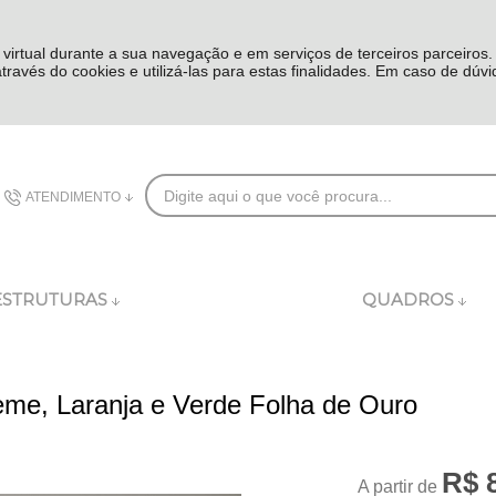
 virtual durante a sua navegação e em serviços de terceiros parceiros
 através do cookies e utilizá-las para estas finalidades. Em caso de dúv
ATENDIMENTO
(48) 3626-8282
ESTRUTURAS
QUADROS
comercial@dublincomplementos.com.br
eme, Laranja e Verde Folha de Ouro
R$ 
A partir de