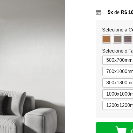
5x
de
R$ 1
Selecione a C
Selecione o T
500x700mm
700x1000m
800x1800m
1000x1000
1200x1200