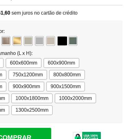
61,60
sem juros no cartão de crédito
or:
amanho (L x H):
600x600mm
600x900mm
m
750x1200mm
800x800mm
m
900x900mm
900x1500mm
mm
1000x1800mm
1000x2000mm
mm
1300x2500mm
COMPRAR