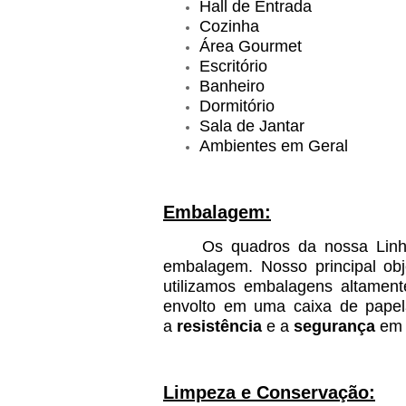
Hall de Entrada
Cozinha
Área Gourmet
Escritório
Banheiro
Dormitório
Sala de Jantar
Ambientes em Geral
Embalagem:
Os quadros da nossa Linha D
embalagem. Nosso principal ob
utilizamos embalagens altamen
envolto em uma caixa de papelã
a
resistência
e a
segurança
em t
Limpeza e Conservação: