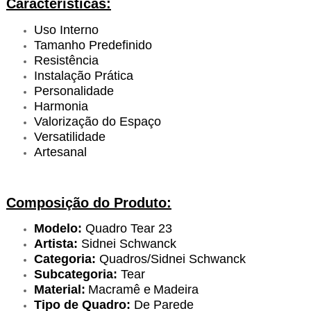
Características:
Uso Interno
Tamanho Predefinido
Resistência
Instalação Prática
Personalidade
Harmonia
Valorização do Espaço
Versatilidade
Artesanal
Composição do Produto:
Modelo:
Quadro Tear 23
Artista:
Sidnei Schwanck
Categoria:
Quadros/Sidnei Schwanck
Subcategoria:
Tear
Material:
Macramê e
Madeira
Tipo de Quadro:
De Parede