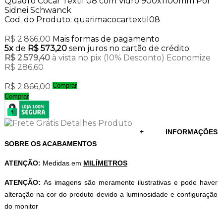
Quadro Cocar Têxtil 08 com Vidro 900x1100mm Por
Sidnei Schwanck
Cod. do Produto: quarimacocartextil08
R$ 2.866,00
Mais formas de pagamento
5x
de
R$ 573,20
sem juros no cartão de crédito
R$ 2.579,40
à vista no pix
(10% Desconto)
Economize
R$ 286,60
R$ 2.866,00
Comprar
Comprar
+ INFORMAÇÕES
SOBRE OS ACABAMENTOS
ATENÇÃO:
Medidas em
MILÍMETROS
ATENÇÃO:
As imagens são meramente ilustrativas e pode haver
alteração na cor do produto devido a luminosidade e configuração
do monitor